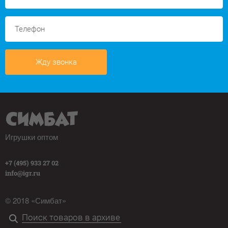
Жду звонка
Игрушки оптом
+7 (495) 933 27 02
info@igr.ru
© 2018 «Симбат»