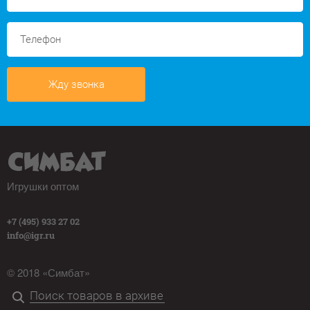
Жду звонка
Игрушки оптом
+7 (495) 933 27 02
info@igr.ru
© 2018 «Симбат»