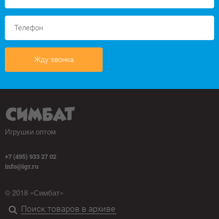
Жду звонка
Игрушки оптом
+7 (495) 933 27 02
info@igr.ru
© 2018 «Симбат»