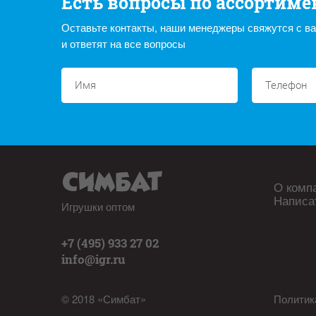
Есть вопросы по ассортиме
Оставьте контакты, наши менеджеры свяжутся с в
и ответят на все вопросы
О комп
Написа
Игрушки оптом
+7 (495) 933 27 02
info@igr.ru
© 2018 «Симбат»
Политик