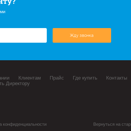
нту?
ами
Жду звонка
ании
Клиентам
Прайс
Где купить
Контакты
ть Директору
а конфиденциальности
Вернуться на стар