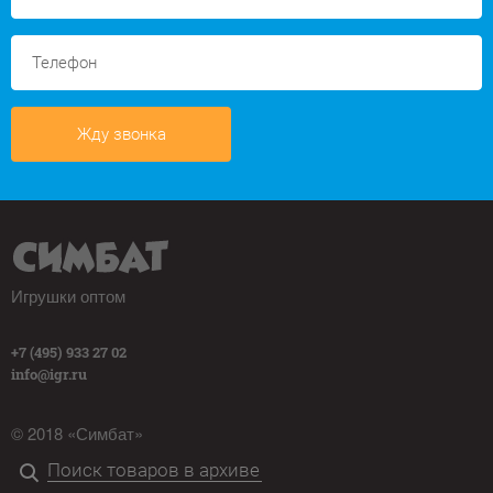
Жду звонка
Игрушки оптом
+7 (495) 933 27 02
info@igr.ru
© 2018 «Симбат»