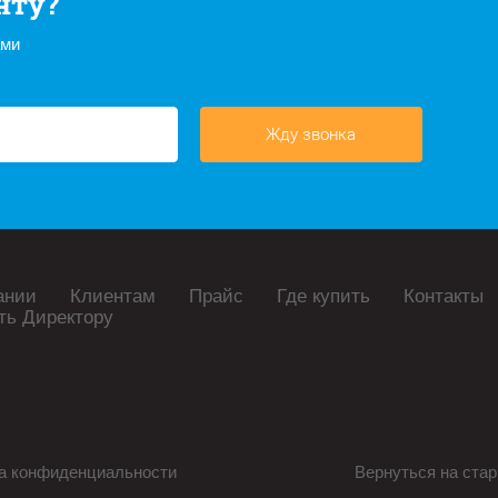
нту?
ами
Жду звонка
ании
Клиентам
Прайс
Где купить
Контакты
ть Директору
а конфиденциальности
Вернуться на стар