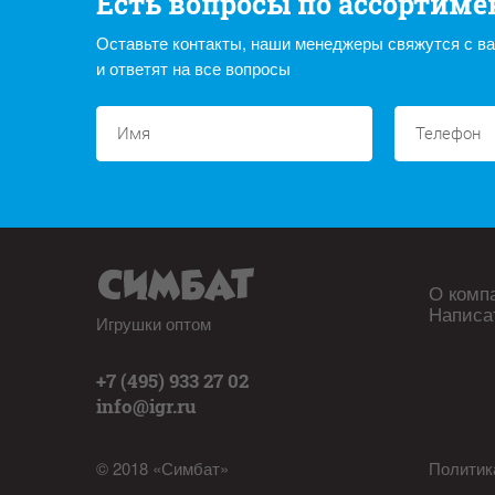
Есть вопросы по ассортиме
Оставьте контакты, наши менеджеры свяжутся с в
и ответят на все вопросы
О комп
Написа
Игрушки оптом
+7 (495) 933 27 02
info@igr.ru
© 2018 «Симбат»
Политик