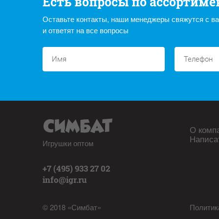
Есть вопросы по ассортиме
Оставьте контакты, наши менеджеры свяжутся с в
и ответят на все вопросы
О комп
Написа
Игрушки оптом
+7 (495) 933 27 02
info@igr.ru
© 2018 «Симбат»
Политик