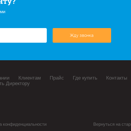
нту?
ами
Жду звонка
ании
Клиентам
Прайс
Где купить
Контакты
ть Директору
а конфиденциальности
Вернуться на стар