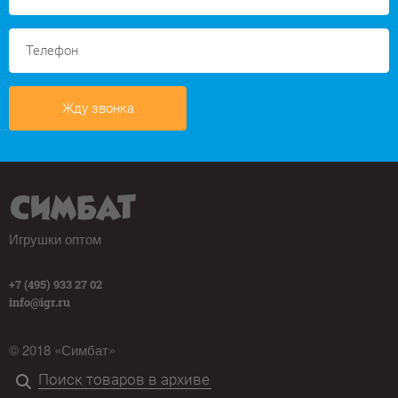
Жду звонка
Игрушки оптом
+7 (495) 933 27 02
info@igr.ru
© 2018 «Симбат»