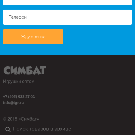
Жду звонка
Игрушки оптом
+7 (495) 933 27 02
info@igr.ru
© 2018 «Симбат»