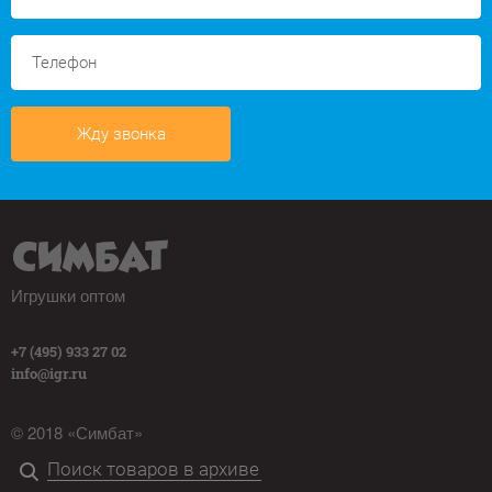
Жду звонка
Игрушки оптом
+7 (495) 933 27 02
info@igr.ru
© 2018 «Симбат»