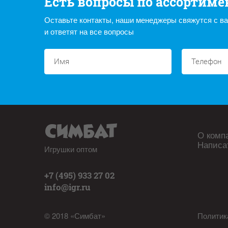
Есть вопросы по ассортиме
Оставьте контакты, наши менеджеры свяжутся с в
и ответят на все вопросы
О комп
Написа
Игрушки оптом
+7 (495) 933 27 02
info@igr.ru
© 2018 «Симбат»
Политик