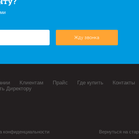
нту?
ами
Жду звонка
ании
Клиентам
Прайс
Где купить
Контакты
ть Директору
а конфиденциальности
Вернуться на стар