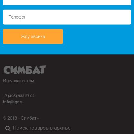
Жду звонка
Игрушки оптом
+7 (495) 933 27 02
info@igr.ru
© 2018 «Симбат»