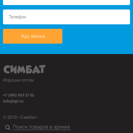
Жду звонка
Игрушки оптом
+7 (495) 933 27 02
info@igr.ru
© 2018 «Симбат»