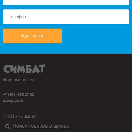
Жду звонка
Игрушки оптом
+7 (495) 933 27 02
info@igr.ru
© 2018 «Симбат»