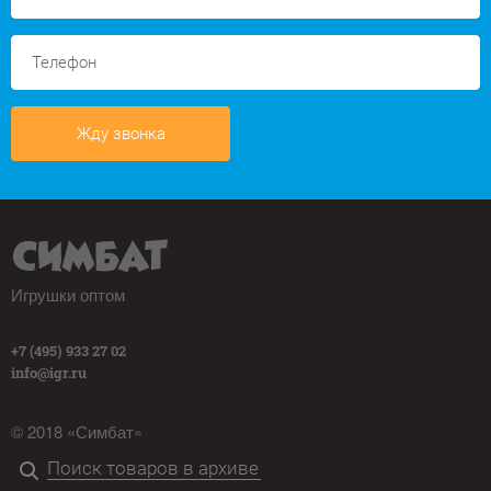
Жду звонка
Игрушки оптом
+7 (495) 933 27 02
info@igr.ru
© 2018 «Симбат»