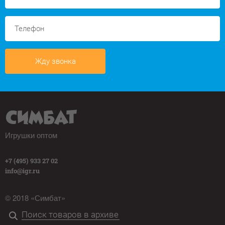
Жду звонка
Игрушки оптом
+7 (495) 933 27 02
info@igr.ru
© 2018 «Симбат»