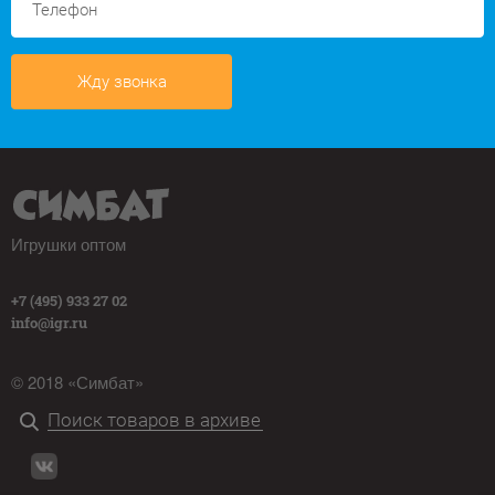
Жду звонка
Игрушки оптом
+7 (495) 933 27 02
info@igr.ru
© 2018 «Симбат»